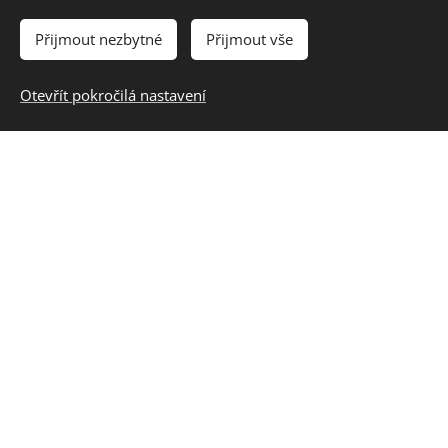
Přijmout nezbytné
Přijmout vše
Otevřít pokročilá nastavení
Moduly kurzu M4 Ready
Informace
o
předchozí
m kurzu z
let 2021/22
Garantem oblasti za Odbor 7Z je Bedřich Smola.
Nabízíme ve spolupráci s Českou evangelikální
alianci.