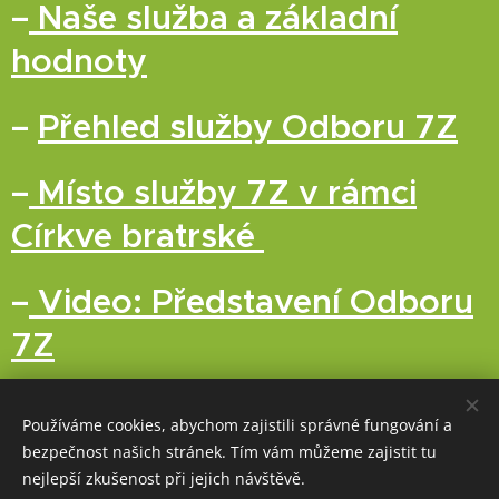
–
Naše služba a základní
hodnoty
–
Přehled služby Odboru 7Z
–
Místo služby 7Z v rámci
Církve bratrské
–
Video: Představení Odboru
7Z
Používáme cookies, abychom zajistili správné fungování a
bezpečnost našich stránek. Tím vám můžeme zajistit tu
nejlepší zkušenost při jejich návštěvě.