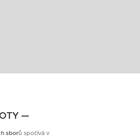
OTY —
ch sbor
ů spočívá v