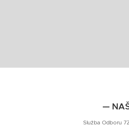
— NA
Služba Odboru 7Z 