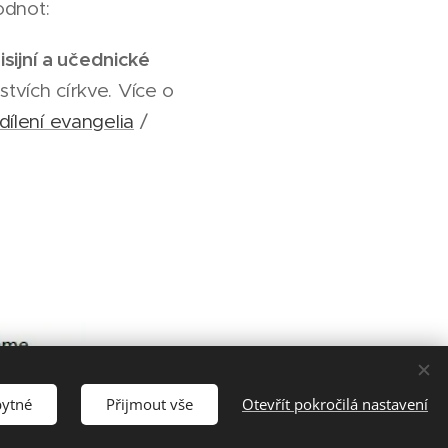
odnot:
sijní a učednické
stvích církve. Více o
dílení evangelia
/
bytné
Přijmout vše
Otevřít pokročilá nastavení