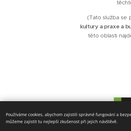
těcht
(Tato služba se 
kultury a praxe a 
této oblasti naj
Používáme cookies, abychom zajistili správné fungování a bezp
můžeme zajistit tu nejlepší zkušenost při jejich návštěvě.