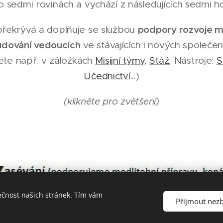
o sedmi rovinách a vychází z následujících sedmi h
podpory rozvoje mi
překrývá a doplňuje se službou
budování vedoucích
ve stávajících i nových společen
dete např. v záložkách
Misijní týmy
,
Stáž
, Nástroje:
S
Učednictví
...)
(klikněte pro zvětšení)
ečnost našich stránek. Tím vám
Přijmout nez